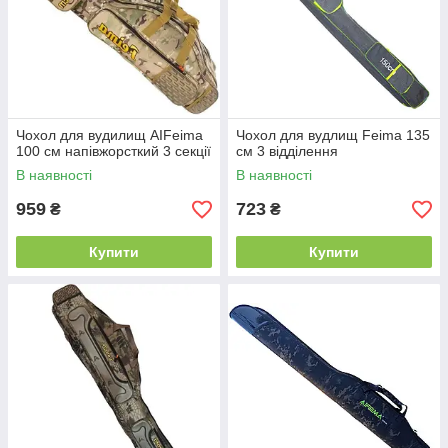
Чохол для вудилищ AIFeima
Чохол для вудлищ Feima 135
100 см напівжорсткий 3 секції
см 3 відділення
В наявності
В наявності
959
723
₴
₴
Купити
Купити