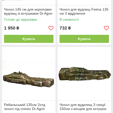
Чохол 145 см для коропових
Чохол для вудлищ Feima 135
вудлищ із котушками Dr.Agon
см 3 відділення
Готово до відправки
В наявності
1 950
732
₴
₴
Купити
Купити
Рибальський 135см 2отд
Чохол для вудилищ 3 секції
чохол під спінінг Dr.Agon
150см з місцем для котушок