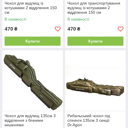
Чохол для вудлищ із
Чохол для транспортування
котушками 2 відділення 150
вудлищ із котушками 2
см
відділення 150 см
В наявності
В наявності
470
470
₴
₴
Купити
Купити
Чохол для вудлищ 135см 3
Рибальський чохол під
відділення з бічними
спінінги 135см 3 секції
кишенями
Dr.Agon