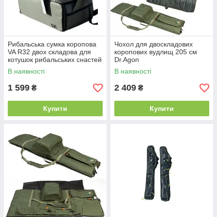
Рибальська сумка коропова
Чохол для двоскладових
VA R32 двох складова для
коропових вудлищ 205 см
котушок рибальських снастей
Dr.Agon
В наявності
В наявності
1 599
2 409
₴
₴
Купити
Купити