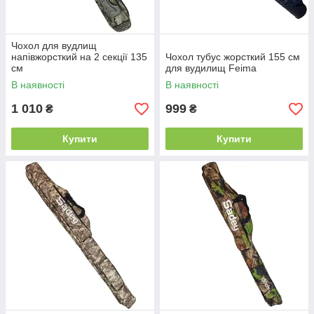
Чохол для вудлищ
напівжорсткий на 2 секції 135
Чохол тубус жорсткий 155 см
см
для вудилищ Feima
В наявності
В наявності
1 010
999
₴
₴
Купити
Купити