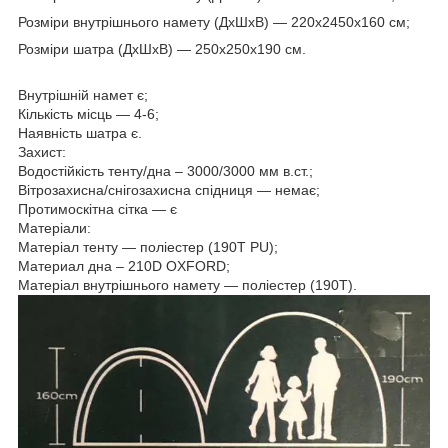
Розміри внутрішнього намету (ДхШхВ) — 220x2450х160 см;
Розміри шатра (ДхШхВ) — 250x250х190 см.
Внутрішній намет є;
Кількість місць — 4-6;
Наявність шатра є.
Захист:
Водостійкість тенту/дна – 3000/3000 мм в.ст.;
Вітрозахисна/снігозахисна спідниця — немає;
Протимоскітна сітка — є
Матеріали:
Матеріал тенту — поліестер (190T PU);
Материал дна – 210D OXFORD;
Матеріал внутрішнього намету — поліестер (190T).