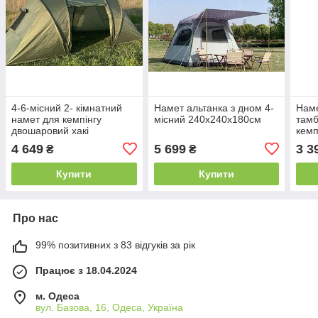
4-6-місний 2- кімнатний
Намет альтанка з дном 4-
Наме
намет для кемпінгу
місний 240х240х180см
тамб
двошаровий хакі
кемп
167
4 649
5 699
3 3
₴
₴
Купити
Купити
Про нас
99% позитивних з 83 відгуків за рік
Працює з 18.04.2024
м. Одеса
вул. Базова, 16, Одеса, Україна