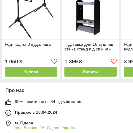
Род-под на 3 вудилища
Підставка для 16 вудлищ
Род-
стійка стенд під спінінги
вуд
1 050
1 399
3 9
₴
₴
Купити
Купити
Про нас
99% позитивних з 84 відгуків за рік
Працює з 18.04.2024
м. Одеса
вул. Базова, 16, Одеса, Україна