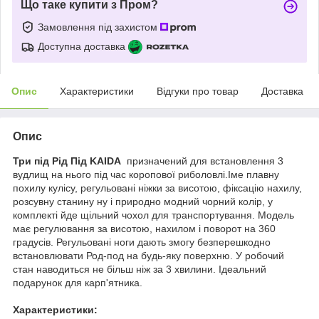
Що таке купити з Пром?
Замовлення під захистом
Доступна доставка
Опис
Характеристики
Відгуки про товар
Доставка
Опис
Три під Рід Під KAIDA
призначений для встановлення 3
вудлищ на нього під час коропової риболовлі.Іме плавну
похилу кулісу, регульовані ніжки за висотою, фіксацію нахилу,
розсувну станину ну і природно модний чорний колір, у
комплекті йде щільний чохол для транспортування. Модель
має регулювання за висотою, нахилом і поворот на 360
градусів. Регульовані ноги дають змогу безперешкодно
встановлювати Род-под на будь-яку поверхню. У робочий
стан наводиться не більш ніж за 3 хвилини. Ідеальний
подарунок для карп'ятника.
Характеристики: