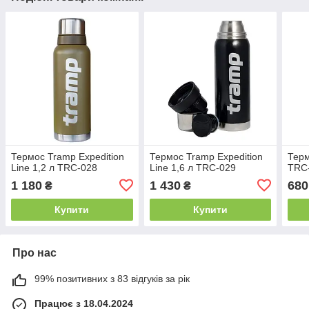
Термос Tramp Expedition
Термос Tramp Expedition
Терм
Line 1,2 л TRC-028
Line 1,6 л TRC-029
TRC
1 180
1 430
680
₴
₴
Купити
Купити
Про нас
99% позитивних з 83 відгуків за рік
Працює з 18.04.2024