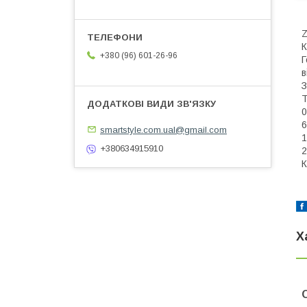
Z
К
+380 (96) 601-26-96
Г
в
З
Т
0
6
smartstyle.com.ual@gmail.com
1
+380634915910
2
К
Х