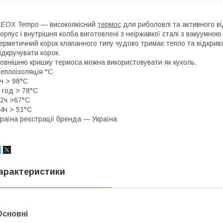
EOX Tempo — високоякісний
термос
для риболовлі та активного ві
орпус і внутрішня колба виготовлені з неіржавкої сталі з вакуумною
ерметичний корок клапанного типу чудово тримає тепло та відкрив
ідкручувати корок.
овнішню кришку термоса можна використовувати як кухоль.
еплоізоляція °C
ч > 98°С
 год > 78°С
2ч >67°С
4ч > 51°С
раїна реєстрації бренда — Україна
арактеристики
Основні