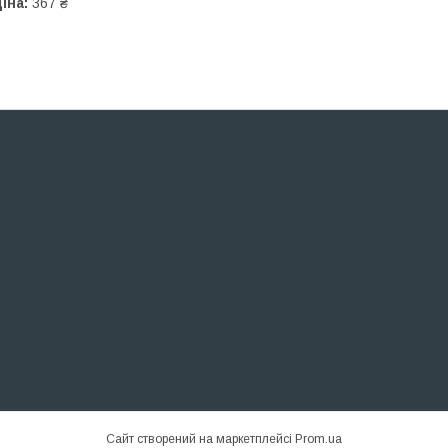
іна:
367 ₴
Сайт створений на маркетплейсі
Prom.ua