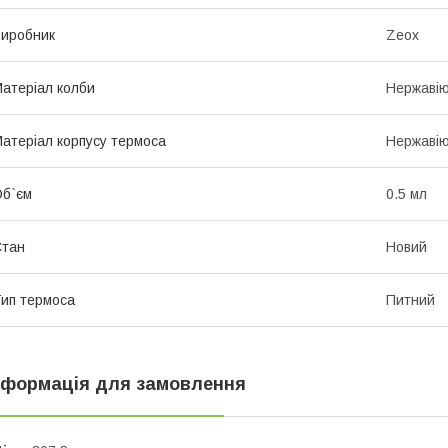
иробник
Zeox
атеріал колби
Нержавію
атеріал корпусу термоса
Нержавію
б`єм
0.5 мл
Стан
Новий
ип термоса
Питний
нформація для замовлення