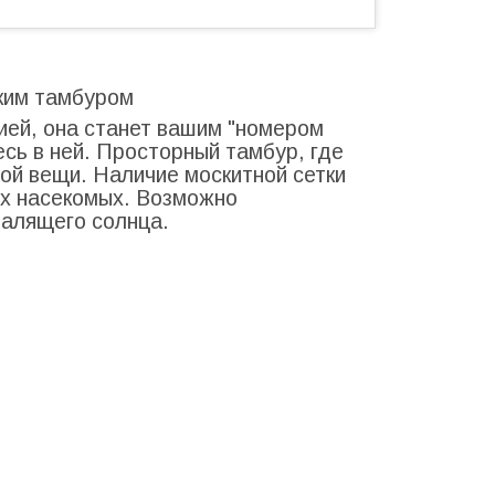
оким тамбуром
ией, она станет вашим "номером
есь в ней. Просторный тамбур, где
бой вещи. Наличие москитной сетки
ых насекомых. Возможно
палящего солнца.