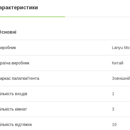
арактеристики
Основні
иробник
Lanyu Mo
раїна виробник
Китай
аркас палатки/тента
Зовнішні
ількість входів
1
ількість кімнат
3
ількість відтяжок
10