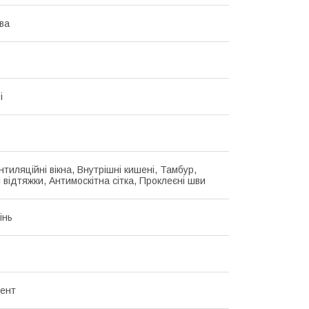
ва
і
нтиляційні вікна, Внутрішні кишені, Тамбур,
 відтяжки, Антимоскітна сітка, Проклеєні шви
інь
тент