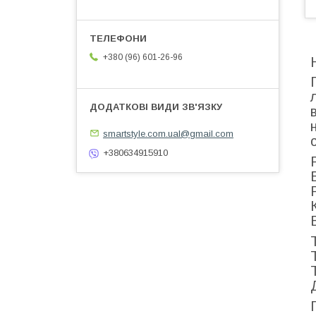
+380 (96) 601-26-96
smartstyle.com.ual@gmail.com
+380634915910