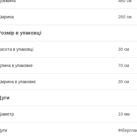
Довжина
480 см
Ширина
260 см
Розмір в упаковці
исота в упаковці
30 см
лина в упаковке
70 см
ирина в упаковке
30 см
Дуги
іаметр
10 мм
уги
Фібергла