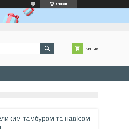
Кошик
Кошик
великим тамбуром та навісом
м