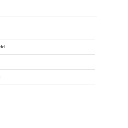
del
й