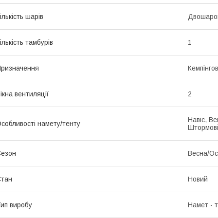
ількість шарів
Двошаро
ількість тамбурів
1
ризначення
Кемпінгов
ікна вентиляції
2
Навіс, Ве
собливості намету/тенту
Штормові
Сезон
Весна/Ос
Стан
Новий
ип виробу
Намет - 