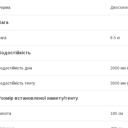
Форма
Двосхил
Вага
ага
8.5 кг
Водостійкість
одостійкість дна
2000 мм в
одостійкість тенту
3000 мм в
Розмір встановленої намету/тенту
исота
180 см