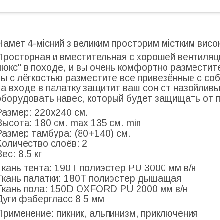
Намет 4-місний з великим просторим містким вис
Просторная и вместительная с хорошей вентиляц
люкс" в походе, и вы очень комфортно разместит
вы с лёгкостью разместите все привезённые с со
на входе в палатку защитит ваш сон от назойлив
оборудовать навес, который будет защищать от 
Размер: 220х240 см.
Высота: 180 см. max 135 см. min
Размер тамбура: (80+140) см.
Количество слоёв: 2
Вес: 8.5 кг
Ткань тента: 190Т полиэстер PU 3000 мм в/н
Ткань палатки: 180Т полиэстер дышащая
Ткань пола: 150D OXFORD PU 2000 мм в/н
Дуги фабергласс 8,5 мм
Применение: пикник, альпинизм, приключения