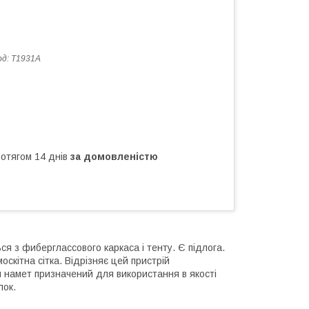
од:
Т1931А
ротягом 14 днів
за домовленістю
я з фиберглассового каркаса і тенту. Є підлога.
оскітна сітка. Відрізняє цей пристрій
ий намет призначений для використання в якості
лок.