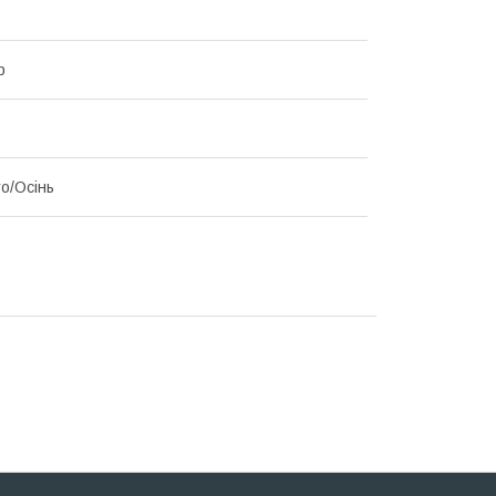
р
то/Осінь