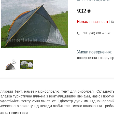
932 ₴
Немає в наявності
К
+380 (96) 601-26-96
повернення товару п
ляжний Тент, намет на риболовлю, тент для риболовлі. Складаєтьс
алатка туристична пляжна з вентиляційними вікнами, навіс і протим
одостійкість тенту 2500 мм ст. ст. і діаметр дуг 7 мм. Одношаров
имчасового захисту від негоди любителів тихого полювання - риба
Характеристики
: