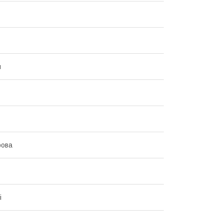
й
ова
і