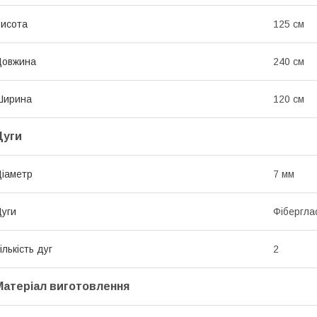
исота
125 см
Довжина
240 см
Ширина
120 см
Дуги
іаметр
7 мм
уги
Фібергла
ількість дуг
2
Матеріал виготовлення