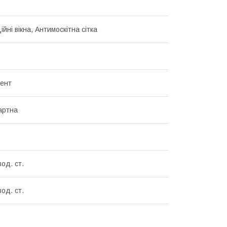
йні вікна, Антимоскітна сітка
тент
артна
од. ст.
од. ст.