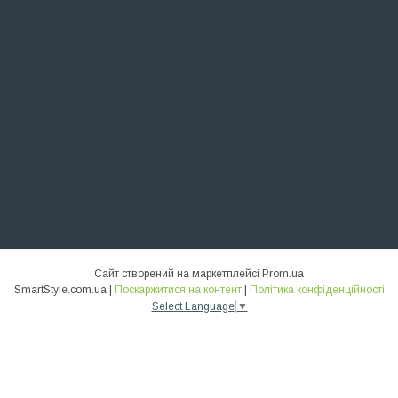
Сайт створений на маркетплейсі
Prom.ua
SmartStyle.com.ua |
Поскаржитися на контент
|
Політика конфіденційності
Select Language
▼