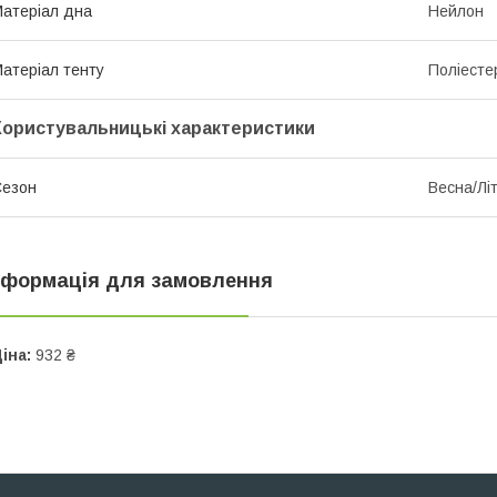
атеріал дна
Нейлон
атеріал тенту
Поліесте
Користувальницькі характеристики
Сезон
Весна/Лі
нформація для замовлення
іна:
932 ₴