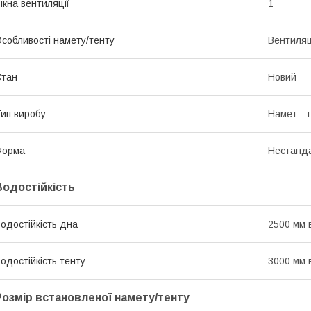
ікна вентиляції
1
собливості намету/тенту
Вентиляці
Стан
Новий
ип виробу
Намет - 
Форма
Нестанд
Водостійкість
одостійкість дна
2500 мм в
одостійкість тенту
3000 мм в
Розмір встановленої намету/тенту