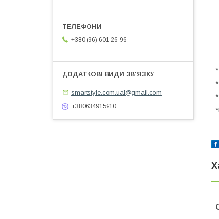
+380 (96) 601-26-96
*
*
smartstyle.com.ual@gmail.com
*
+380634915910
*
Х