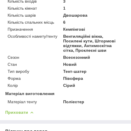
Кількість входів
3
Кількість кімнат
1
Кількість шарів
Двошарова
Кількість спальних місць
6
Призначення
Кемпінгові
Особливості намету/тенту
Вентиляційні вікна,
Посилені кути, Штормові
відтяжки, Антимоскітна
сітка, Проклеєні шви
Сезон
Всесезонний
Стан
Новий
Тип виробу
Тент-шатер
Форма
Півсфера
Колір
Сірий
Матеріал виготовлення
Матеріал тенту
Поліестер
Приховати