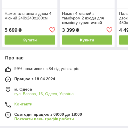
Намет альтанка з дном 4-
Намет 4-місний з
Пала
місний 240х240х180см
тамбуром 2 входи для
двок
кемпінгу туристичний
450
1677D
5 699
3 399
4 4
₴
₴
Купити
Купити
Про нас
99% позитивних з 84 відгуків за рік
Працює з 18.04.2024
м. Одеса
вул. Базова, 16, Одеса, Україна
Контакти
Сьогодні працює з 09:00 до 18:00
Показати весь графік роботи