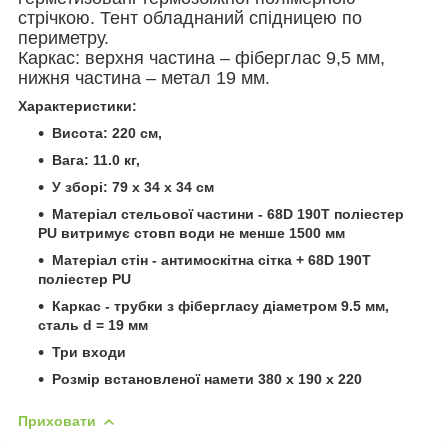
стрічкою. Тент обладнаний спідницею по
периметру.
Каркас: верхня частина – фіберглас 9,5 мм,
нижня частина – метал 19 мм.
Характеристики:
Висота: 220 см,
Вага: 11.0 кг,
У зборі: 79 х 34 х 34 см
Матеріал стельової частини - 68D 190Т поліестер
PU витримує стовп води не менше 1500 мм
Матеріал стін - антимоскітна сітка + 68D 190Т
поліестер PU
Каркас - трубки з фібергласу діаметром 9.5 мм,
сталь d = 19 мм
Три входи
Розмір встановленої намети 380 х 190 х 220
Приховати