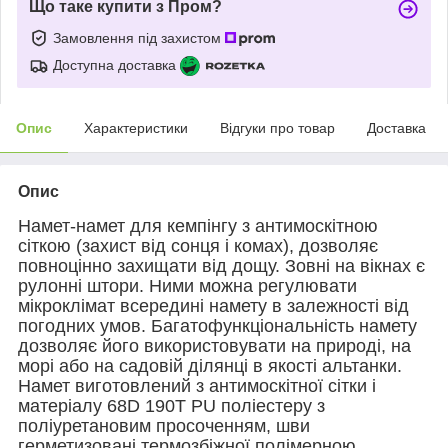
Що таке купити з Пром?
Замовлення під захистом
Доступна доставка
Опис
Характеристики
Відгуки про товар
Доставка
Опис
Намет-намет для кемпінгу з антимоскітною
сіткою (захист від сонця і комах), дозволяє
повноцінно захищати від дощу. Зовні на вікнах є
рулонні штори. Ними можна регулювати
мікроклімат всередині намету в залежності від
погодних умов. Багатофункціональність намету
дозволяє його використовувати на природі, на
морі або на садовій ділянці в якості альтанки.
Намет виготовлений з антимоскітної сітки і
матеріалу 68D 190T PU поліестеру з
поліуретановим просоченням, шви
герметизовані термозбіжної полімерною