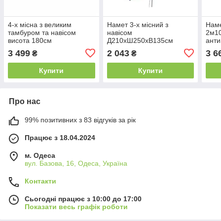
4-х місна з великим
Намет 3-х місний з
Наме
тамбуром та навісом
навісом
2м10
висота 180см
Д210хШ250хВ135см
ант
3 499
2 043
3 6
₴
₴
Купити
Купити
Про нас
99% позитивних з 83 відгуків за рік
Працює з 18.04.2024
м. Одеса
вул. Базова, 16, Одеса, Україна
Контакти
Сьогодні працює з 10:00 до 17:00
Показати весь графік роботи