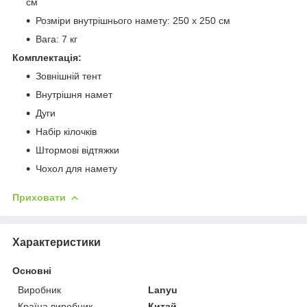
см
Розміри внутрішнього намету: 250 х 250 см
Вага: 7 кг
Комплектація:
Зовнішній тент
Внутрішня намет
Дуги
Набір кілочків
Штормові відтяжки
Чохол для намету
Приховати
Характеристики
Основні
Виробник
Lanyu
Країна виробник
Китай