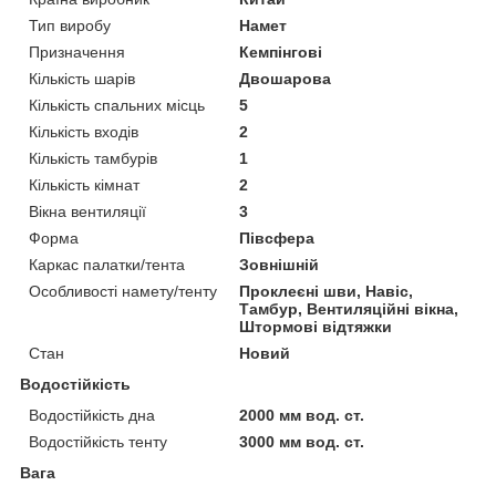
Тип виробу
Намет
Призначення
Кемпінгові
Кількість шарів
Двошарова
Кількість спальних місць
5
Кількість входів
2
Кількість тамбурів
1
Кількість кімнат
2
Вікна вентиляції
3
Форма
Півсфера
Каркас палатки/тента
Зовнішній
Особливості намету/тенту
Проклеєні шви, Навіс,
Тамбур, Вентиляційні вікна,
Штормові відтяжки
Стан
Новий
Водостійкість
Водостійкість дна
2000 мм вод. ст.
Водостійкість тенту
3000 мм вод. ст.
Вага