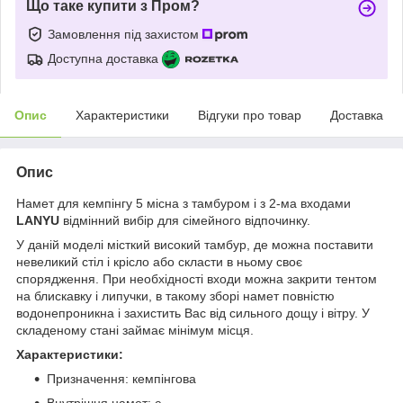
Що таке купити з Пром?
Замовлення під захистом
Доступна доставка
Опис
Характеристики
Відгуки про товар
Доставка
Опис
Намет для кемпінгу 5 місна з тамбуром і з 2-ма входами
LANYU
відмінний вибір для сімейного відпочинку.
У даній моделі місткий високий тамбур, де можна поставити
невеликий стіл і крісло або скласти в ньому своє
спорядження. При необхідності входи можна закрити тентом
на блискавку і липучки, в такому зборі намет повністю
водонепроникна і захистить Вас від сильного дощу і вітру. У
складеному стані займає мінімум місця.
Характеристики:
Призначення: кемпінгова
Внутрішня намет: є