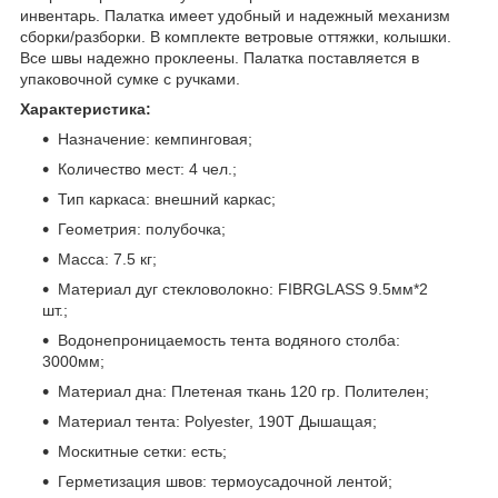
инвентарь. Палатка имеет удобный и надежный механизм
сборки/разборки. В комплекте ветровые оттяжки, колышки.
Все швы надежно проклеены. Палатка поставляется в
упаковочной сумке с ручками.
Характеристика:
Назначение: кемпинговая;
Количество мест: 4 чел.;
Тип каркаса: внешний каркас;
Геометрия: полубочка;
Масса: 7.5 кг;
Материал дуг стекловолокно: FIBRGLASS 9.5мм*2
шт.;
Водонепроницаемость тента водяного столба:
3000мм;
Материал дна: Плетеная ткань 120 гр. Полителен;
Материал тента: Polyester, 190T Дышащая;
Москитные сетки: есть;
Герметизация швов: термоусадочной лентой;