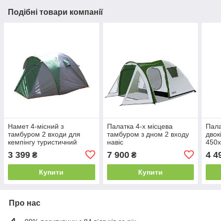
Подібні товари компанії
Намет 4-місний з
Палатка 4-х місцева
Пала
тамбуром 2 входи для
тамбуром з дном 2 входу
двок
кемпінгу туристичний
навіс
450
1677D
3 399
7 900
4 4
₴
₴
Купити
Купити
Про нас