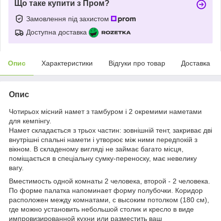
Що таке купити з Пром?
Замовлення під захистом
Доступна доставка
Опис
Характеристики
Відгуки про товар
Доставка
Опис
Чотирьох місний намет з тамбуром і 2 окремими наметами
для кемпінгу.
Намет складається з трьох частин: зовнішній тент, закриває дві
внутрішні спальні намети і утворює між ними передпокій з
вікном. В складеному вигляді не займає багато місця,
поміщається в спеціальну сумку-переноску, має невелику
вагу.
Вместимость одной комнаты 2 человека, второй - 2 человека.
По форме палатка напоминает форму полубочки. Коридор
расположен между комнатами, с высоким потолком (180 см),
где можно установить небольшой столик и кресло в виде
импровизированной кухни или разместить ваш