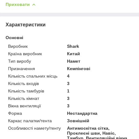
Приховати
Характеристики
Основні
Виробник
Shark
Країна виробник
Китай
Тип виробу
Намет
Призначення
Кемпінгові
Кількість спальних місць
4
Кількість входів
3
Кількість тамбурів
1
Кількість кімнат
3
Вікна вентиляції
3
Форма
Нестандартна
Каркас палатки/тента
Зовнішній
Особливості намету/тенту
Антимоскітна сітка,
Проклеєні шви, Навіс,
Тамбур, Вентиляційні вікна,