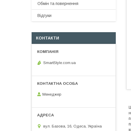
Обмін та повернення
Відгуки
КОНТАКТИ
SmartStyle.com.ua
Менеджер
Ш
н
п
п
вул. Базова, 16, Одеса, Україна
к