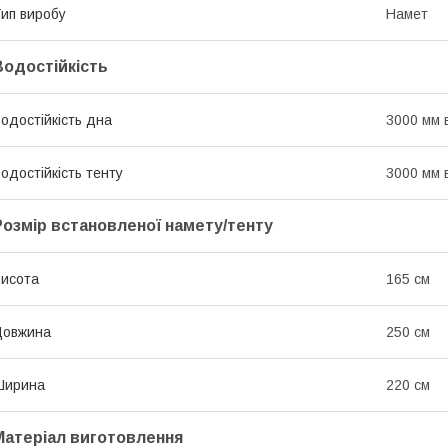
ип виробу
Намет
Водостійкість
одостійкість дна
3000 мм в
одостійкість тенту
3000 мм в
Розмір встановленої намету/тенту
исота
165 см
Довжина
250 см
Ширина
220 см
Матеріал виготовлення