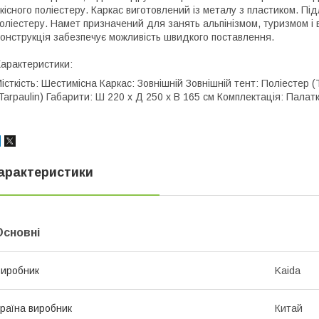
кісного поліестеру. Каркас виготовлений із металу з пластиком. Пі
оліестеру. Намет призначений для занять альпінізмом, туризмом і 
онструкція забезпечує можливість швидкого поставлення.
арактеристики:
істкість: Шестимісна Каркас: Зовнішній Зовнішній тент: Поліестер 
Tarpaulin) Габарити: Ш 220 х Д 250 х В 165 см Комплектація: Палат
арактеристики
Основні
иробник
Kaida
раїна виробник
Китай