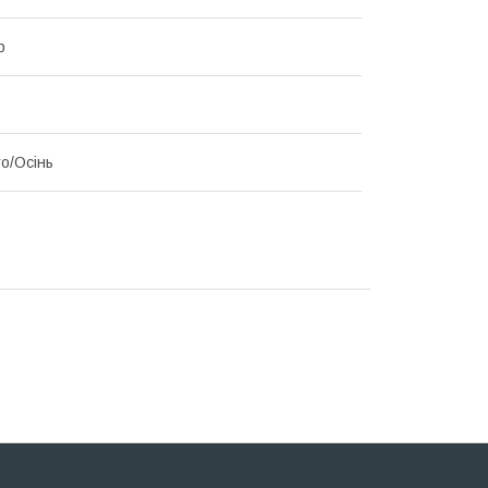
р
то/Осінь