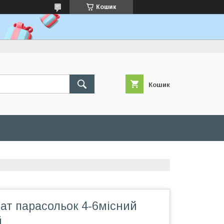
Кошик
Кошик
ат парасольок 4-6місний
й