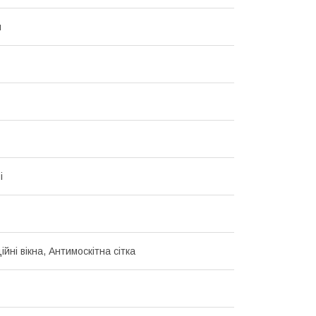
й
і
йні вікна, Антимоскітна сітка