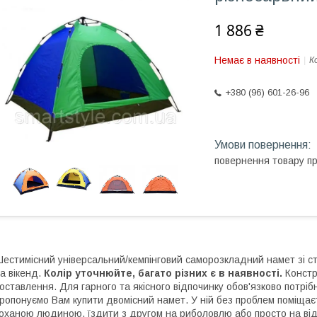
1 886 ₴
Немає в наявності
К
+380 (96) 601-26-96
повернення товару п
естимісний універсальний/кемпінговий саморозкладний намет зі сті
а вікенд.
Колір уточнюйте, багато різних є в наявності.
Констр
оставлення. Для гарного та якісного відпочинку обов'язково потрі
ропонуємо Вам купити двомісний намет. У ній без проблем поміщає
оханою людиною, їздити з другом на риболовлю або просто на від