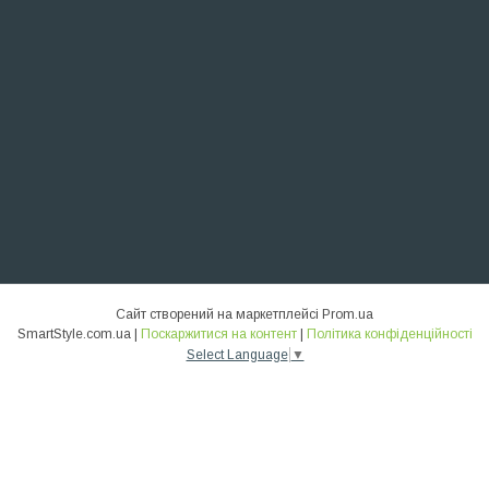
Сайт створений на маркетплейсі
Prom.ua
SmartStyle.com.ua |
Поскаржитися на контент
|
Політика конфіденційності
Select Language
▼