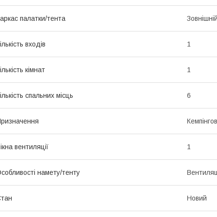
аркас палатки/тента
Зовнішні
ількість входів
1
ількість кімнат
1
ількість спальних місць
6
ризначення
Кемпінгов
ікна вентиляції
1
собливості намету/тенту
Вентиляці
Стан
Новий