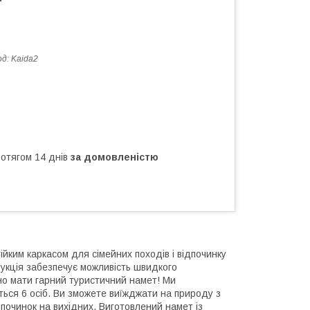
од:
Kaida2
ротягом 14 днів
за домовленістю
йким каркасом для сімейних походів і відпочинку
укція забезпечує можливість швидкого
бно мати гарний туристичний намет! Ми
ться 6 осіб. Ви зможете виїжджати на природу з
починок на вихідних. Виготовлений намет із