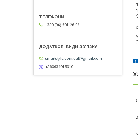
я
п
К
+380 (96) 601-26-96
Х
М
(
smartstyle.com.ual@gmail.com
+380634915910
Х
В
К