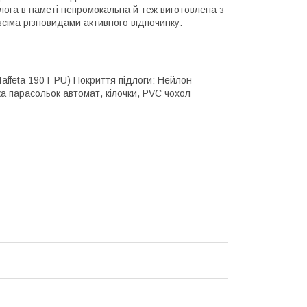
длога в наметі непромокальна й теж виготовлена з
всіма різновидами активного відпочинку.
(Taffeta 190T PU) Покриття підлоги: Нейлон
ка парасольок автомат, кілочки, PVC чохол