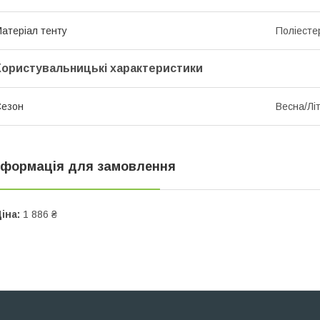
атеріал тенту
Поліесте
Користувальницькі характеристики
Сезон
Весна/Лі
нформація для замовлення
іна:
1 886 ₴