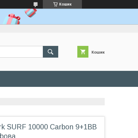
Кошик
Кошик
rk SURF 10000 Carbon 9+1BB
фова