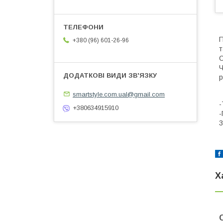
П
+380 (96) 601-26-96
т
C
Ч
р
smartstyle.com.ual@gmail.com
-
+380634915910
-
3
Х