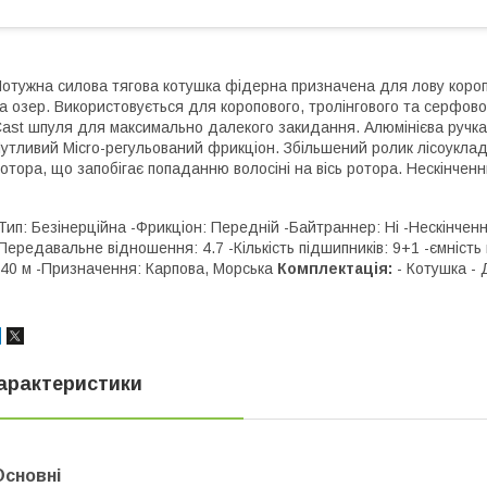
отужна силова тягова котушка фідерна призначена для лову коропа
а озер. Використовується для коропового, тролінгового та серфов
ast шпуля для максимально далекого закидання. Алюмінієва ручка
утливий Micro-регульований фрикціон. Збільшений ролик лісоукла
отора, що запобігає попаданню волосіні на вісь ротора. Нескінченн
Тип: Безінерційна -Фрикціон: Передній -Байтраннер: Ні -Нескінченн
Передавальне відношення: 4.7 -Кількість підшипників: 9+1 -ємність шп
40 м -Призначення: Карпова, Морська
Комплектація:
- Котушка -
арактеристики
Основні