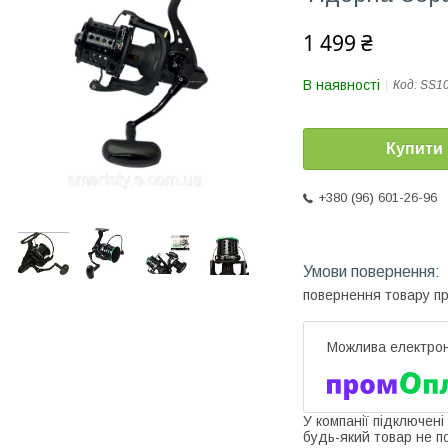
1 499 ₴
В наявності
Код:
SS1
Купити
+380 (96) 601-26-96
повернення товару п
У компанії підключені
будь-який товар не п