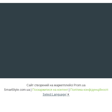
Сайт створений на маркетплейсі
Prom.ua
SmartStyle.com.ua |
Поскаржитися на контент
|
Політика конфіденційності
Select Language
▼