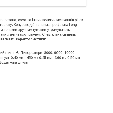
, сазана, сома та інших великих мешканців річок
ого лову. Конусоподібна низькопрофільна Long
 з великим зручним гумовим утримувачем.
дача з антизакручувачем. Спеціальна спідниця
ий гвинт.
Характеристики:
ий гвинт: Є -Типорозміри: 8000, 9000, 10000
улі: 0.40 мм - 450 м / 0.45 мм - 360 м / 0.50 мм -
 Додаткова шпуля