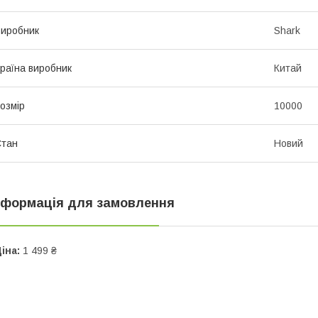
иробник
Shark
раїна виробник
Китай
озмір
10000
Стан
Новий
нформація для замовлення
іна:
1 499 ₴