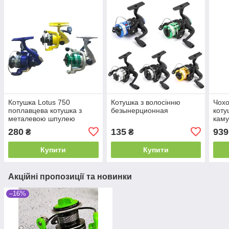
Котушка Lotus 750
Котушка з волосінню
Чохо
поплавцева котушка з
безынерционная
коту
металевою шпулею
каму
135 
280
135
939
₴
₴
Купити
Купити
Акційні пропозиції та новинки
–16%