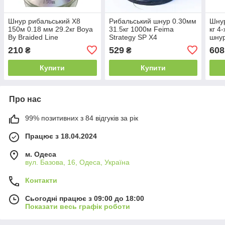
Шнур рибальський X8
Рибальський шнур 0.30мм
Шнур
150м 0.18 мм 29.2кг Boya
31.5кг 1000м Feima
кг 4
By Braided Line
Strategy SP X4
шнур
210
529
608
₴
₴
Купити
Купити
Про нас
99% позитивних з 84 відгуків за рік
Працює з 18.04.2024
м. Одеса
вул. Базова, 16, Одеса, Україна
Контакти
Сьогодні працює з 09:00 до 18:00
Показати весь графік роботи