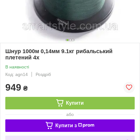
Шнур 1000м 0,14мм 9.1кг рибальський
плетений 4х
В наявності
Код: agn14
Роздріб
949
₴
Купити
або
Купити з