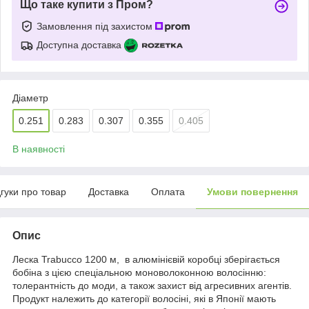
Що таке купити з Пром?
Замовлення під захистом
Доступна доставка
Діаметр
0.251
0.283
0.307
0.355
0.405
В наявності
дгуки про товар
Доставка
Оплата
Умови повернення
Опис
Леска Trabucco 1200 м, в алюмінієвій коробці зберігається
бобіна з цією спеціальною моноволоконною волосінню:
толерантність до моди, а також захист від агресивних агентів.
Продукт належить до категорії волосіні, які в Японії мають