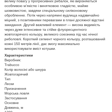
велику повагу у прогресивних рибалок, які вирізняються
особливою м'якістю і винятковою гладкістю, майже
шовковистою, завдяки спеціальному силіконовому
обробленню. Потік через напрямні вудлища надзвичайно
міцний, з позитивними перевагами в плані досяжної відстані
закидання. Другий важливий елемент — висока видимість
через дуже інтенсивне та стійке флуоресцентного
жовтогарячого кольору, великого союзника під час нічної
риболовлі. Короткий сегмент чорного кольору, розташований
кожні 150 метрів лінії, дає змогу максимально
використовувати вміст котушки.
Характеристики
Виробник:
Trabucco
Колір волосіні або шнура
Жовтогарячий
Тип
Лески
Призначення
Морська ловля
Застосування
Основне
Довжина, м