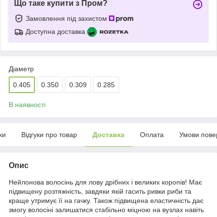
Що таке купити з Пром?
Замовлення під захистом
Доступна доставка
Діаметр
0.405
0.350
0.309
0.285
В наявності
ки
Відгуки про товар
Доставка
Оплата
Умови пове
Опис
Нейлонова волосінь для лову дрібних і великих коропів! Має
підвищену розтяжність, завдяки якій гасить ривки риби та
краще утримує її на гачку. Також підвищена еластичність дає
змогу волосіні залишатися стабільно міцною на вузлах навіть