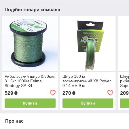
Подібні товари компанії
Рибальський шнур 0.30мм
Шнур 150 м
Шну
31.5кг 1000м Feima
восьмижильний X8 Power
риб
Strategy SP X4
0.14 мм 9 кг
Supe
100
529
270
209
₴
₴
Купити
Купити
Про нас