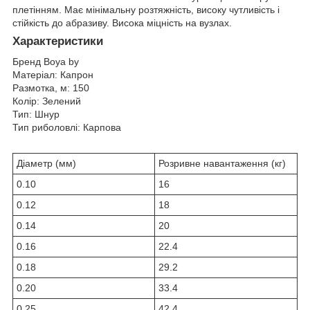
плетінням. Має мінімальну розтяжність, високу чутливість і
стійкість до абразиву. Висока міцність на вузлах.
Характеристики
Бренд Boya by
Матеріал: Капрон
Размотка, м: 150
Колір: Зелений
Тип: Шнур
Тип риболовлі: Карпова
Діаметр (мм)
Розривне навантаження (кг)
0.10
16
0.12
18
0.14
20
0.16
22.4
0.18
29.2
0.20
33.4
0.25
42.4