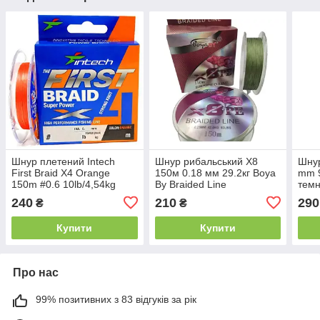
Шнур плетений Intech
Шнур рибальський X8
Шнур
First Braid X4 Orange
150м 0.18 мм 29.2кг Boya
mm 9
150m #0.6 10lb/4,54kg
By Braided Line
темн
240
210
290
₴
₴
Купити
Купити
Про нас
99% позитивних з 83 відгуків за рік