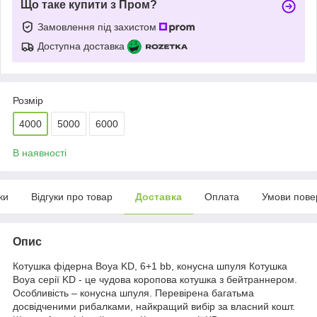
Що таке купити з Пром?
Замовлення під захистом
Доступна доставка
Розмір
4000
5000
6000
В наявності
ки
Відгуки про товар
Доставка
Оплата
Умови пове
Опис
Котушка фідерна Boya KD, 6+1 bb, конусна шпуля Котушка
Boya серії KD - це чудова коропова котушка з бейтраннером.
Особливість – конусна шпуля. Перевірена багатьма
досвідченими рибалками, найкращий вибір за власний кошт.