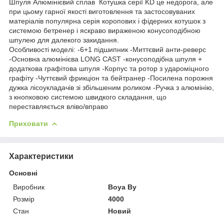
Шпуля Алюмінієвий сплав Котушка серії KD це недорога, але
при цьому гарної якості виготовлення та застосовуваних
матеріалів популярна серія коропових і фідерних котушок з
системою бетренер і яскраво вираженою конусоподібною
шпулею для далекого закидання.
Особливості моделі: -6+1 підшипник -Миттєвий анти-реверс
-Основна алюмінієва LONG CAST -конусоподібна шпуля +
додаткова графітова шпуля -Корпус та ротор з удароміцного
графіту -Чуттєвий фрикціон та бейтранер -Посилена порожня
дужка лісоукладачів зі збільшеним роликом -Ручка з алюмінію,
з кнопковою системою швидкого складання, що
переставляється вліво/вправо
Приховати
Характеристики
Основні
Виробник
Boya By
Розмір
4000
Стан
Новий