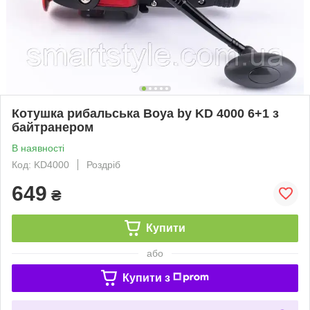
Котушка рибальська Boya by KD 4000 6+1 з
байтранером
В наявності
Код: KD4000
Роздріб
649
₴
Купити
або
Купити з