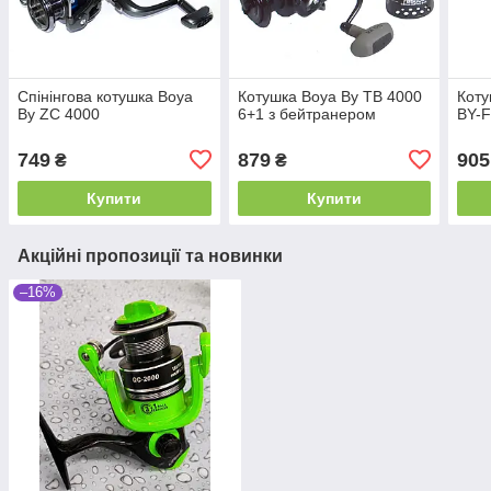
Спінінгова котушка Boya
Котушка Boya By TB 4000
Коту
By ZC 4000
6+1 з бейтранером
BY-F
749
879
905
₴
₴
Купити
Купити
Акційні пропозиції та новинки
–16%