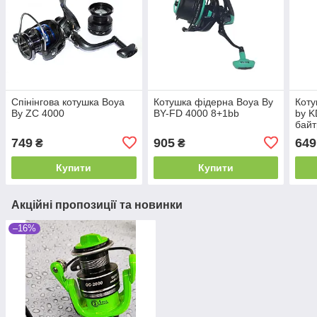
Спінінгова котушка Boya
Котушка фідерна Boya By
Коту
By ZC 4000
BY-FD 4000 8+1bb
by K
бай
749
905
649
₴
₴
Купити
Купити
Акційні пропозиції та новинки
–16%