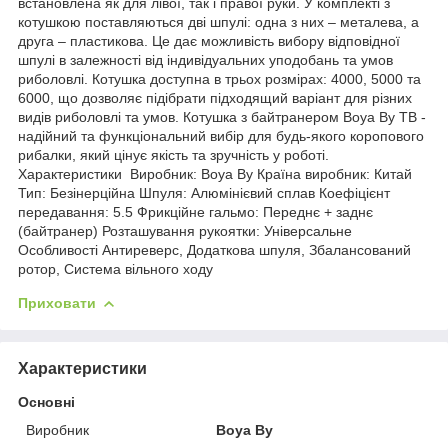
встановлена ​​як для лівої, так і правої руки. У комплекті з
котушкою поставляються дві шпулі: одна з них – металева, а
друга – пластикова. Це дає можливість вибору відповідної
шпулі в залежності від індивідуальних уподобань та умов
риболовлі. Котушка доступна в трьох розмірах: 4000, 5000 та
6000, що дозволяє підібрати підходящий варіант для різних
видів риболовлі та умов. Котушка з байтранером Boya By TB -
надійний та функціональний вибір для будь-якого коропового
рибалки, який цінує якість та зручність у роботі.
Характеристики Виробник: Boya By Країна виробник: Китай
Тип: Безінерційна Шпуля: Алюмінієвий сплав Коефіцієнт
передавання: 5.5 Фрикційне гальмо: Переднє + заднє
(байтранер) Розташування рукоятки: Універсальне
Особливості Антиреверс, Додаткова шпуля, Збалансований
ротор, Система вільного ходу
Приховати
Характеристики
Основні
Виробник
Boya By