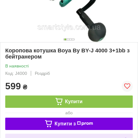
Коропова котушка Boya By BY-J 4000 3+1bb з
бейтранером
В наявності
Код: J4000
Роздріб
599
₴
Купити
або
Купити з