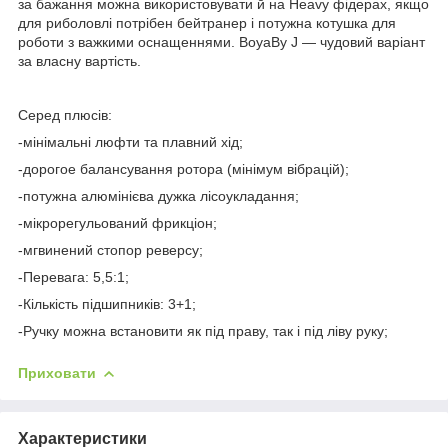
за бажання можна використовувати й на Heavy фідерах, якщо
для риболовлі потрібен бейтранер і потужна котушка для
роботи з важкими оснащеннями. BoyaBy J — чудовий варіант
за власну вартість.
Серед плюсів:
-мінімальні люфти та плавний хід;
-дорогое балансування ротора (мінімум вібрацій);
-потужна алюмінієва дужка лісоукладання;
-мікрорегульований фрикціон;
-мгвинений стопор реверсу;
-Перевага: 5,5:1;
-Кількість підшипників: 3+1;
-Ручку можна встановити як під праву, так і під ліву руку;
Приховати
Характеристики