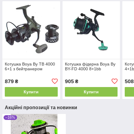
Котушка Boya By TB 4000
Котушка фідерна Boya By
Коту
6+1 з бейтранером
BY-FD 4000 8+1bb
4+1
879
905
508
₴
₴
Купити
Купити
Акційні пропозиції та новинки
–16%