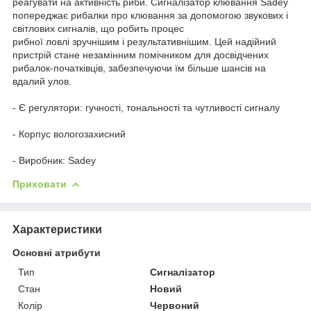
реагувати на активність риби. Сигналізатор клювання Sadey
попереджає рибалки про клювання за допомогою звукових і
світлових сигналів, що робить процес
рибної ловлі зручнішим і результативнішим. Цей надійний
пристрій стане незамінним помічником для досвідчених
рибалок-початківців, забезпечуючи їм більше шансів на
вдалий улов.
- Є регулятори: гучності, тональності та чутливості сигналу
- Корпус вологозахисний
- Виробник: Sadey
Приховати
Характеристики
Основні атрибути
Тип
Сигналізатор
Стан
Новий
Колір
Червоний