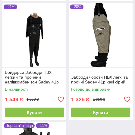
–21%
–20%
Вейдерси Заброди ПВХ
легкий та прочний
Заброди чоботи ПВХ легкі та
напівкомбенізон Sadey 41р
прочні Sadey 41р хакі сірий
В наявності
Готово до відправки
1 549
1 325
₴
₴
1 950 ₴
1 650 ₴
Купити
Купити
Чорна п'ятниця
–11%