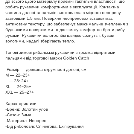
до всього цього матеріалу приємні тактильні властивості, що
робить рукавички комфортними в експлуатації. Контактна
частина долоні та пальців виготовлена з міцного неопрену
завтовшки 1.5 мм. Поверхня неопренових вставок має
антиковзну текстуру, що забезпечує максимальне зчеплення з
будь-якими поверхнями та дає змогу комфортно брати рибу
руками. Рукавички вологостійкі швидко сохнуть і, бувши
вологими, надалі зберігають тепло.
Топові зимові рибальські рукавички з трьома відкритими
пальцями від торгової марки Golden Catch
Розмір — довжина окружності долоні, см:
M — 22~23+
L — 23~24+
XL — 24~25+
XXL — 25~27+
Характеристики:
-Бренд: Золотий улов
-Сезон: Зима
-Материал: Неопрен
-Від риболовлі: Спінінгова, Екіпірування