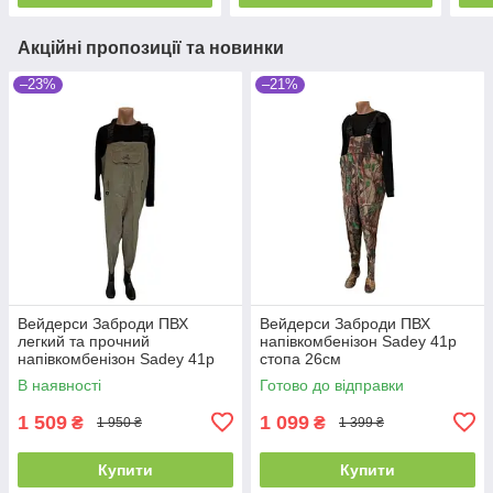
Акційні пропозиції та новинки
–23%
–21%
Вейдерси Заброди ПВХ
Вейдерси Заброди ПВХ
легкий та прочний
напівкомбенізон Sadey 41р
напівкомбенізон Sadey 41р
стопа 26см
хакі
В наявності
Готово до відправки
1 509
1 099
₴
₴
1 950 ₴
1 399 ₴
Купити
Купити