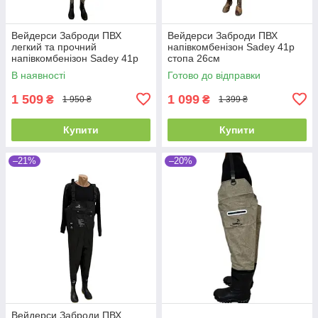
Вейдерси Заброди ПВХ
Вейдерси Заброди ПВХ
легкий та прочний
напівкомбенізон Sadey 41р
напівкомбенізон Sadey 41р
стопа 26см
хакі
В наявності
Готово до відправки
1 509
1 099
₴
₴
1 950 ₴
1 399 ₴
Купити
Купити
–21%
–20%
Вейдерси Заброди ПВХ