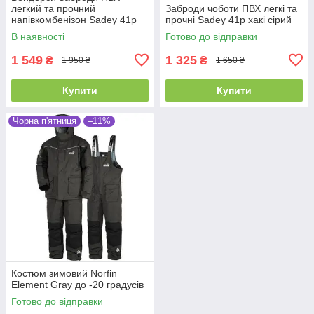
легкий та прочний
Заброди чоботи ПВХ легкі та
напівкомбенізон Sadey 41р
прочні Sadey 41р хакі сірий
В наявності
Готово до відправки
1 549
1 325
₴
₴
1 950 ₴
1 650 ₴
Купити
Купити
Чорна п'ятниця
–11%
Костюм зимовий Norfin
Element Gray до -20 градусів
Готово до відправки