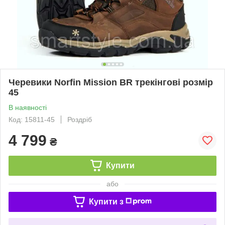
Черевики Norfin Mission BR трекінгові розмір
45
В наявності
Код: 15811-45
Роздріб
4 799
₴
Купити
або
Купити з