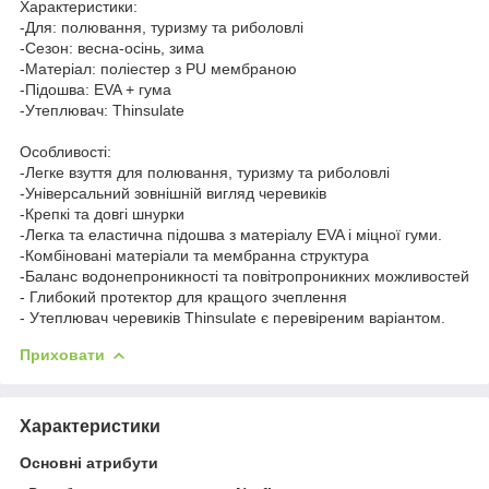
Характеристики:
-Для: полювання, туризму та риболовлі
-Сезон: весна-осінь, зима
-Матеріал: поліестер з PU мембраною
-Підошва: EVA + гума
-Утеплювач: Thinsulate
Особливості:
-Легке взуття для полювання, туризму та риболовлі
-Універсальний зовнішній вигляд черевиків
-Крепкі та довгі шнурки
-Легка та еластична підошва з матеріалу EVA і міцної гуми.
-Комбіновані матеріали та мембранна структура
-Баланс водонепроникності та повітропроникних можливостей
- Глибокий протектор для кращого зчеплення
- Утеплювач черевиків Thinsulate є перевіреним варіантом.
Приховати
Характеристики
Основні атрибути