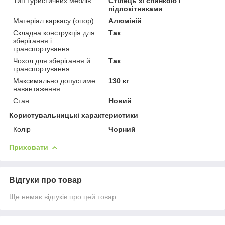
Тип туристичних меблів
Стілець зі спинкою і
підлокітниками
Матеріал каркасу (опор)
Алюміній
Складна конструкція для
Так
зберігання і
транспортування
Чохол для зберігання й
Так
транспортування
Максимально допустиме
130 кг
навантаження
Стан
Новий
Користувальницькі характеристики
Колір
Чорний
Приховати
Відгуки про товар
Ще немає відгуків про цей товар