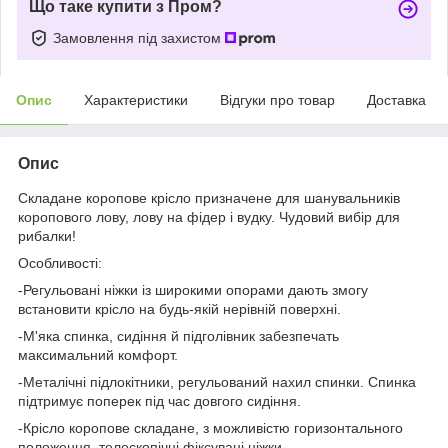
Що таке купити з Пром?
Замовлення під захистом
Опис
Характеристики
Відгуки про товар
Доставка
Опис
Складане коропове крісло призначене для шанувальників
коропового лову, лову на фідер і вудку. Чудовий вибір для
рибалки!
Особливості:
-Регульовані ніжки із широкими опорами дають змогу
встановити крісло на будь-якій нерівній поверхні.
-М'яка спинка, сидіння й підголівник забезпечать
максимальний комфорт.
-Металічні підлокітники, регульований нахил спинки. Спинка
підтримує поперек під час довгого сидіння.
-Крісло коропове складане, з можливістю горизонтального
положення, телескопічні фіксувані ніжки.