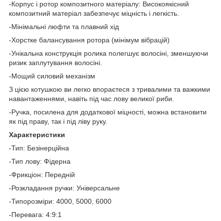
-Корпус і ротор композитного матеріалу: Високоякісний
композитний матеріал забезпечує міцність і легкість.
-Мінімальні люфти та плавний хід
-Хорстке балансування ротора (мінімум вібрацій)
-Унікальна конструкція ролика полегшує волосіні, зменшуючи
ризик заплутування волосіні.
-Мощий силовий механізм
З цією котушкою ви легко впораєтеся з тривалими та важкими
навантаженнями, навіть під час лову великої риби.
-Ручка, посилена для додаткової міцності, можна встановити
як під праву, так і під ліву руку.
Характеристики
-Тип: Безінерційна
-Тип лову: Фідерна
-Фрикціон: Передній
-Розкладання ручки: Універсальне
-Типорозміри: 4000, 5000, 6000
-Перевага: 4:9:1