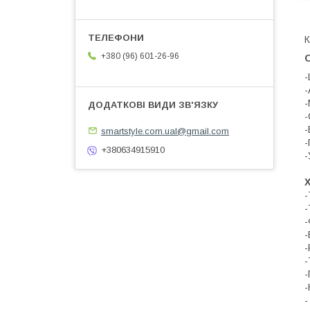
К
+380 (96) 601-26-96
-
-
-
-
-
smartstyle.com.ual@gmail.com
-
+380634915910
-
-
-
-
-
-
-
-
-
-