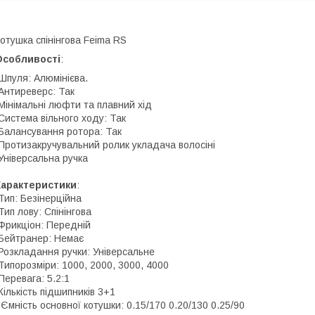
отушка спінінгова Feima RS
Особливості
:
Шпуля: Алюмінієва.
Антиреверс: Так
Мінімальні люфти та плавний хід
Система вільного ходу: Так
Балансування ротора: Так
Протизакручувальний ролик укладача волосіні
Універсальна ручка
Характеристики
:
Тип: Безінерційна
Тип лову: Спінінгова
Фрикціон: Передній
Бейтранер: Немає
Розкладання ручки: Універсальне
Типорозміри: 1000, 2000, 3000, 4000
Перевага: 5.2:1
Кількість підшипників 3+1
 Ємність основної котушки: 0.15/170 0.20/130 0.25/90