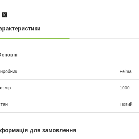
арактеристики
Основні
иробник
Feima
озмір
1000
Стан
Новий
нформація для замовлення