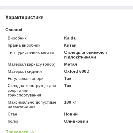
Характеристики
Основні
Виробник
Kaida
Країна виробник
Китай
Тип туристичних меблів
Стілець зі спинкою і
підлокітниками
Матеріал каркасу (опор)
Метал
Матеріал сидіння
Oxford 600D
Регульовані опори
Так
Складна конструкція для
Так
зберігання і
транспортування
Максимально допустиме
180 кг
навантаження
Стан
Новий
Колір
Оливковий
Приховати