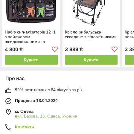
Набір сигналізаторів 12+1
Крісло рибальське
Кріс
з пейджером
складане з підлокітниками
розк
швидкозніманими та
свингерами
4 800
3 889
3 3
₴
₴
Купити
Купити
Про нас
99% позитивних з 84 відгуків за рік
Працює з 18.04.2024
м. Одеса
вул. Базова, 16, Одеса, Україна
Контакти